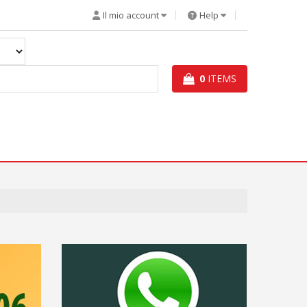
Il mio account
Help
0
ITEMS