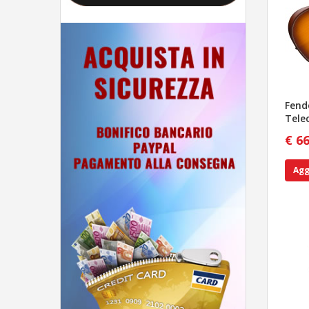
Fend
Tele
€ 6
Agg