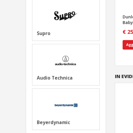
Dunl
Baby
€ 2
Supro
Agg
IN EVI
Audio Technica
Beyerdynamic