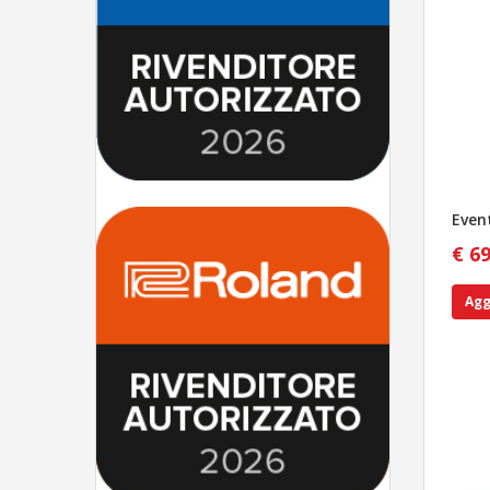
Even
€ 6
Agg