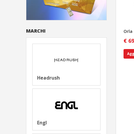
MARCHI
Orla
€ 6
Agg
Headrush
Engl