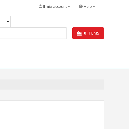
Il mio account
Help
0
ITEMS