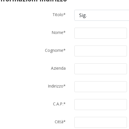
Titolo
*
Nome
*
Cognome
*
Azienda
Indirizzo
*
C.A.P.
*
Città
*