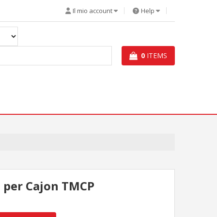
Il mio account
Help
0
ITEMS
e per Cajon TMCP