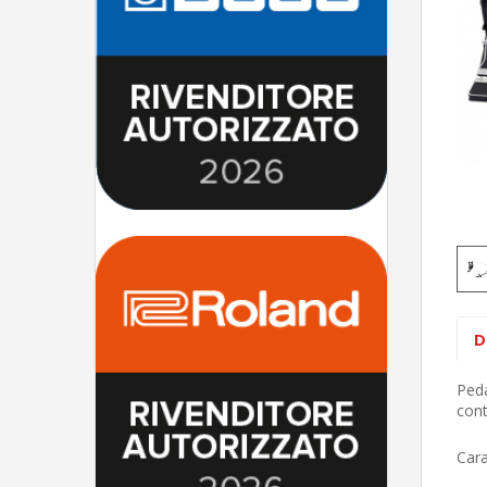
D
Peda
cont
Cara